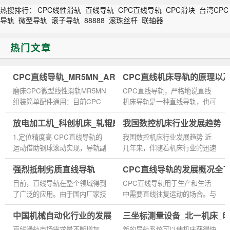
热搜排行：
CPC线性滑轨
直线导轨
CPC直线导轨
CPC滑块
台湾CPC
导轨
微型导轨
滚子导轨
88888
滚珠丝杆
联轴器
热门文章
CPC直线导轨_MR5MN_ARC25FN_规格尺寸型号
CPC直线机床导轨的原理以
磨床CPC微型线性滑轨MR5MN
CPC直线导轨，严格地说直线
组装简单配件通用：目前CPC
机床导轨是一种直线导轨，也可
微型线性滑轨MR5MN现已成为
称为滚动直线导轨。它是由滚动
放电加工机_科创机床_轧辊磨床台湾CPC直线导轨滑块
我国数控机床行业发展趋势
了规模化、标准化的配件，不但
块中的钢球和滚动轨道之间的无
方便客户选择，在组装上也显得
限滚动周期，使负载平台可以
1.定位精度高 CPC直线导轨的
我国数控机床行业发展趋势 近
非常便捷。...
很...
运动借助钢球滚动实现，导轨副
几年来，伴随着机床行业的迅速
摩擦阻力小，动静摩擦阻力差值
发展壮大，对于机械附件直线导
强烈抵制劣质直线导轨
CPC直线导轨的发展概况全
小，低速时不易产生爬行。重复
轨的需求量随之速增起来，在国
定位精度高，适合作频繁启动
内的市场发展空间较大。国内...
目前，直线导轨在整个领域得到
CPC直线导轨用于生产和生活
或...
了广泛的应用。由于国内厂家技
中需要直线往复运动的场合。与
术水平管理不到位和存在缺陷，
直线轴承相比，CPC直线导轨
中国机械自动化行业的发展
三坐标测量设备_北一机床_
少数厂家趁机偷工减料，从而降
具有较高的额定载荷值和附加扭
低了导轨本身的质量，达到...
矩，可以实现更高、更高效的直
直线滑轨市场需求量不断增加，
新的导轨系统可以使机床获得快