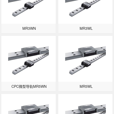
MR3WN
MR3WL
CPC微型导轨MR5WN
MR5WL