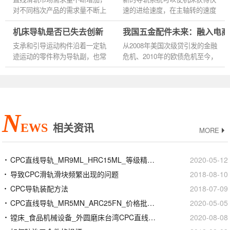
线运...
对不同档次产品的需求量不断上
速的进给速度，在主轴转的速度
升，成套成线产品也不断提高，
相同的情况下，快速进给是
机床导轨是否已失去创新
我国五金配件未来：融入电商
制造企业也增加迅猛，目前国家
CPC直线导轨的特点。CPC直
的直线滑轨机床行业至少有...
线导轨与平面导轨一样，有两个
支承和引导运动构件沿着一定轨
从2008年美国次级贷引发的金融
基本元...
迹运动的零件称为导轨副，也常
危机、2010年的欧债危机至今，
简称为导轨。运动部件的运动轨
市场已经经历了约5年的低迷，
迹有直线、圆或曲线，滚动圆导
特别是2012年以来，欧债危机反
轨可归人滚动推力轴承，曲...
复恶化，全球经济增长明显放
缓；...
N
EWS
相关资讯
MORE
CPC直线导轨_MR9ML_HRC15ML_等级精度安装
2020-05-12
导致CPC滑轨滑块频繁出现的问题
2018-08-10
CPC导轨装配方法
2018-07-09
CPC直线导轨_MR5MN_ARC25FN_价格批发生产厂家
2020-05-05
镗床_食品机械设备_外圆磨床台湾CPC直线导轨滑块
2020-08-08