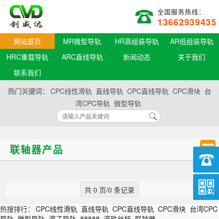
全国服务热线：
13662939435
网站首页
MR微型导轨
HR高组装导轨
AR低组装导轨
HRC重载导轨
ARC直线导轨
新闻动态
关于我们
联系我们
热门关键词：
CPC线性滑轨
直线导轨
CPC直线导轨
CPC滑块
台
湾CPC导轨
微型导轨
联轴器产品
共 0 页/0 条记录
热搜排行：
CPC线性滑轨
直线导轨
CPC直线导轨
CPC滑块
台湾CPC
导轨
微型导轨
滚子导轨
88888
滚珠丝杆
联轴器