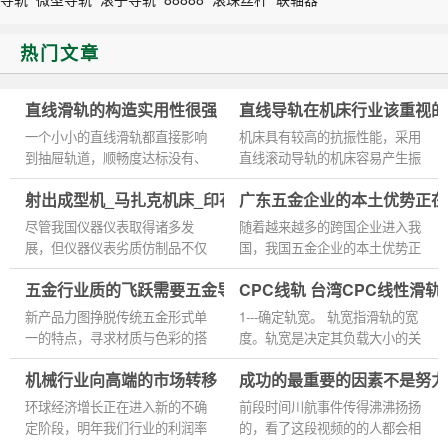
热门文章
直线滑轨的构造实用性很强
直线导轨在机床行业该重视的
一个小小的直线滑轨都直接影响
机床具有较高的抗振性能，采用
到抽屉轨道，顺畅度达标没有、
直线滚动导轨的机床容易产生振
直线滑轨的推力和拉力是多少，
动，运动零部件的高速进退，会
射出成型机_马扎克机床_印花机台湾CPC直线导轨滑块
广东五金企业的本土优势正在
载荷是多少，会不会发生翻倾。
让机床床身受到巨大的冲击，滚
从目前的技术来看，底部抽...
动直线导轨副阻尼较低，抗...
尽管我国仪器仪表取得诸多发
随着越来越多的跨国企业进入我
展，但仪器仪表劣质仿制品不仅
国，我国五金企业的本土优势正
伤害了这些原厂商的利益，也损
在受到挑战。我国五金模具企业
五金行业质的飞跃需要五金导轨
CPC线轨 台湾CPC线性滑
害了消费者的利益。这些不合格
尤其是成长型企业必须清醒，必
的产品在应用中问题层出不穷...
须紧紧抓住战略发展机遇，...
新产品力图挣脱传统五金形式单
1---确定轨宽。 轨宽指滑轨的宽
一的特点，寻求材质与色彩的搭
度。轨宽是决定其负载大小的关
配、功能与形体的组合，向人道
键因素之一，四排滚珠（也有部
机械行业向高端的市场转移
成功的最重要的因素不是努力
化方向发展，研发轻、薄、短、
分两排珠的）的方轨现货产品一
小的五金新品，运用人体工...
般有15、20、25（23）、
环球经济增长正在进入新的不确
前段时间川航事件传得沸沸扬扬
30（...
定阶段，明年我们行业的利润率
的，看了这段视频的的人都会相