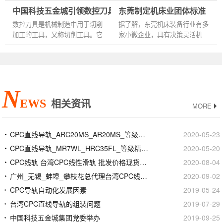
恐怕难以连结今年这么一 个高
会想象一名老机长在高压低氧的
中国科技五金城引领数控刀具个性化消费契机
东莞制定机床业团体标准
水平，对我国机械工业的生长也
情况下奇迹般地指挥与操控驾驶
不停起着促进作用，整年增长...
飞机，然后奇迹般地安全地...
数控刀具是机械制造中用于切削
据了解，东莞机床装备行业有多
加工的工具，又称切削工具。它
家小微企业，具有决策灵活机
包括整体合金刀具、超硬刀具、
动、市场反应快的优势，产品的
工具辅助系统、超硬材料及涂层
市场占有率高，但也存在重视市
技术等。...
场、淡化管理、基础管理薄弱...
N
EWS
相关资讯
MORE
CPC直线导轨_ARC20MS_AR20MS_等级精度安装
2020-05-23
CPC直线导轨_MR7WL_HRC35FL_等级精度安装
2020-05-20
CPC线轨 台湾CPC线性滑轨 批发价格现货加工定制
2020-08-04
广州_无锡_蚌埠_攀枝花总代理台湾CPC线性滑轨滑块
2020-09-02
CPC导轨自动化发展因素
2019-05-24
台湾CPC直线导轨的组装问题
2019-07-29
中国科技五金城集团党委举办
2019-09-25