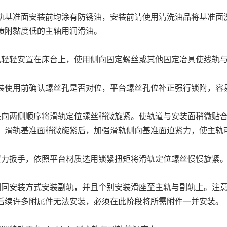
轨基准面安装前均涂有防锈油，安装前请使用清洗油品将基准面
喷附黏度低的主轴用润滑油。
轨轻轻安置在床台上，使用侧向固定螺丝或其他固定冶具使线轨
装使用前确认螺丝孔是否对位，平台螺丝孔位补正强行锁附，容
央向两侧顺序将滑轨定位螺丝稍微旋紧。使轨道与安装面稍微贴
。滑轨基准面稍微旋紧后，加强滑轨侧向基准面迫紧力，使主轨
扭力扳手，依照平台材质选用锁紧扭矩将滑轨定位螺丝慢慢旋紧
相同安装方式安装副轨，并且个别安装滑座至主轨与副轨上。注意
后续许多附属件无法安装，必须在此阶段将所需附件一并安装。