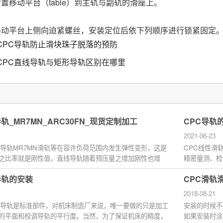
置移动平台（table）到主轨与副轨的滑座上。
移动平台上侧向迫紧螺丝，安装定位后依下列顺序进行锁紧固定
CPC导轨防止滑块珠子脱落的预防
CPC直线导轨与矩形导轨区别在哪里
轨_MR7MN_ARC30FN_现货定制加工
CPC导轨
2021-06-23
线导轨MR7MN滑轨等在容许负荷范围内发生弹性变形，这是
CPC线性滑
之比率就是刚性值，直线导轨随着预压量之增加刚性也增
精密量测、检
轨...
及其外围产业.
导轨的安装
CPC滑轨
2018-08-21
线导轨是标准部件，对机床制造厂来说，唯一要做的只是加工
安装的时候不
的平面和校调导轨的平行度。当然，为了保证机床的精度，
如果安装时涂