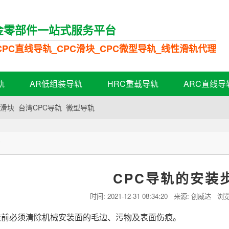
金零部件一站式服务平台
PC直线导轨_CPC滑块_CPC微型导轨_线性滑轨代理
轨
AR低组装导轨
HRC重载导轨
ARC直线导
C滑块
台湾CPC导轨
微型导轨
持
CPC导轨的安装
时间:
2021-12-31 08:34:20
来源: 创威达 浏览
装前必须清除机械安装面的毛边、污物及表面伤痕。