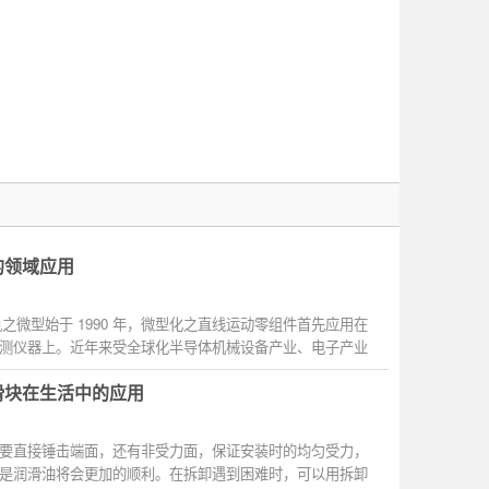
。
的领域应用
轨之微型始于 1990 年，微型化之直线运动零组件首先应用在
测仪器上。近年来受全球化半导体机械设备产业、电子产业
..
滑块在生活中的应用
要直接锤击端面，还有非受力面，保证安装时的均匀受力，
是润滑油将会更加的顺利。在拆卸遇到困难时，可以用拆卸