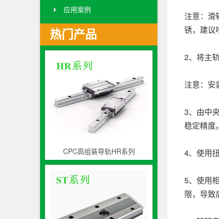
应用案例
注意：滑
锈，建议
热门产品
2、将主
注意：安
3、由中
稳定精度
CPC高组装导轨HR系列
4、使用
5、使用
限，导致