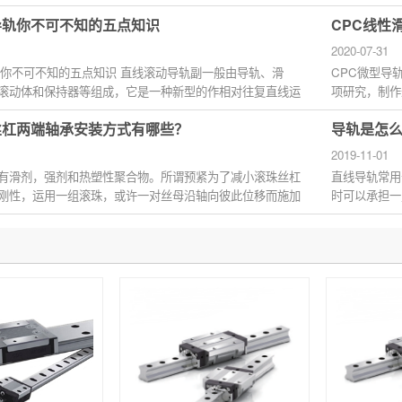
工具向外...
导轨你不可不知的五点知识
CPC线性
2020-07-31
轨你不可不知的五点知识 直线滚动导轨副一般由导轨、滑
CPC微型导
滚动体和保持器等组成，它是一种新型的作相对往复直线运
项研究，制作
...
精度的严格...
丝杠两端轴承安装方式有哪些？
导轨是怎
2019-11-01
有滑剂，强剂和热塑性聚合物。所谓预紧为了减小滚珠丝杠
直线导轨常用
刚性，运用一组滚珠，或许一对丝母沿轴向彼此位移而施加
时可以承担一
导轨又...