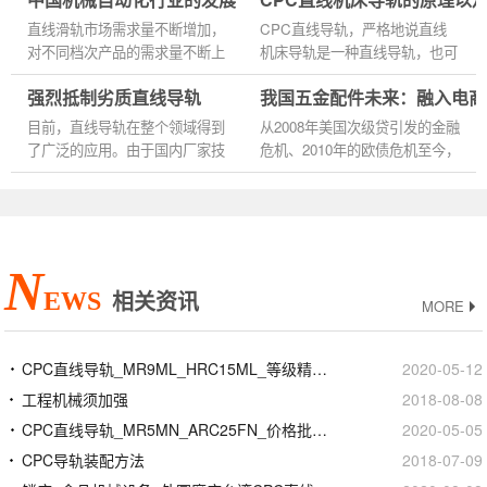
定位精度高，适合作频繁启动
线导轨与平面导轨一样，有两个
直线滑轨市场需求量不断增加，
CPC直线导轨，严格地说直线
或...
基本元...
对不同档次产品的需求量不断上
机床导轨是一种直线导轨，也可
升，成套成线产品也不断提高，
称为滚动直线导轨。它是由滚动
强烈抵制劣质直线导轨
我国五金配件未来：融入电商
制造企业也增加迅猛，目前国家
块中的钢球和滚动轨道之间的无
的直线滑轨机床行业至少有...
限滚动周期，使负载平台可以
目前，直线导轨在整个领域得到
从2008年美国次级贷引发的金融
很...
了广泛的应用。由于国内厂家技
危机、2010年的欧债危机至今，
术水平管理不到位和存在缺陷，
市场已经经历了约5年的低迷，
少数厂家趁机偷工减料，从而降
特别是2012年以来，欧债危机反
低了导轨本身的质量，达到...
复恶化，全球经济增长明显放
缓；...
N
EWS
相关资讯
MORE
CPC直线导轨_MR9ML_HRC15ML_等级精度安装
2020-05-12
工程机械须加强
2018-08-08
CPC直线导轨_MR5MN_ARC25FN_价格批发生产厂家
2020-05-05
CPC导轨装配方法
2018-07-09