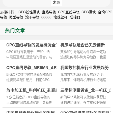
末页
热搜排行：
CPC线性滑轨
直线导轨
CPC直线导轨
CPC滑块
台湾CPC
导轨
微型导轨
滚子导轨
88888
滚珠丝杆
联轴器
热门文章
CPC直线导轨的发展概况全了解
机床导轨是否已失去创新
CPC直线导轨用于生产和生活
支承和引导运动构件沿着一定轨
中需要直线往复运动的场合。与
迹运动的零件称为导轨副，也常
直线轴承相比，CPC直线导轨
简称为导轨。运动部件的运动轨
CPC直线导轨_MR5MN_ARC25FN_规格尺寸型号
我国数控机床行业发展趋势
具有较高的额定载荷值和附加扭
迹有直线、圆或曲线，滚动圆导
矩，可以实现更高、更高效的直
轨可归人滚动推力轴承，曲...
磨床CPC微型线性滑轨MR5MN
我国数控机床行业发展趋势 近
线运...
组装简单配件通用：目前CPC
几年来，伴随着机床行业的迅速
微型线性滑轨MR5MN现已成为
发展壮大，对于机械附件直线导
放电加工机_科创机床_轧辊磨床台湾CPC直线导轨滑块
三坐标测量设备_北一机床_
了规模化、标准化的配件，不但
轨的需求量随之速增起来，在国
方便客户选择，在组装上也显得
内的市场发展空间较大。国内...
1.定位精度高 CPC直线导轨的
新的导轨系统可以使机床获得快
非常便捷。...
运动借助钢球滚动实现，导轨副
速的进给速度，在主轴转的速度
摩擦阻力小，动静摩擦阻力差值
相同的情况下，快速进给是
中国机械自动化行业的发展
CPC直线机床导轨的原理以
小，低速时不易产生爬行。重复
CPC直线导轨的特点。CPC直