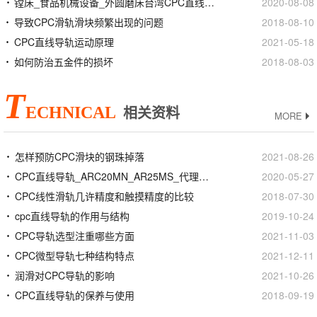
镗床_食品机械设备_外圆磨床台湾CPC直线导轨滑块
2020-08-08
导致CPC滑轨滑块频繁出现的问题
2018-08-10
CPC直线导轨运动原理
2021-05-18
如何防治五金件的损坏
2018-08-03
T
ECHNICAL
相关资料
MORE
怎样预防CPC滑块的钢珠掉落
2021-08-26
CPC直线导轨_ARC20MN_AR25MS_代理商正品官网
2020-05-27
CPC线性滑轨几许精度和触摸精度的比较
2018-07-30
cpc直线导轨的作用与结构
2019-10-24
CPC导轨选型注重哪些方面
2021-11-03
CPC微型导轨七种结构特点
2021-12-11
润滑对CPC导轨的影响
2021-10-26
CPC直线导轨的保养与使用
2018-09-19